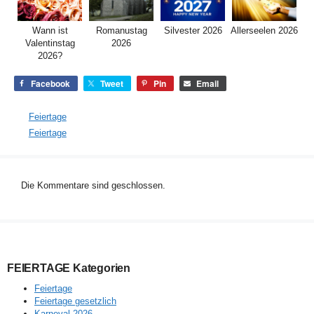
Wann ist
Romanustag
Silvester 2026
Allerseelen 2026
Valentinstag
2026
2026?
Facebook
Tweet
Pin
Email
Kategorien
Feiertage
Schlagwörter
Feiertage
Die Kommentare sind geschlossen.
FEIERTAGE Kategorien
Feiertage
Feiertage gesetzlich
Karneval 2026