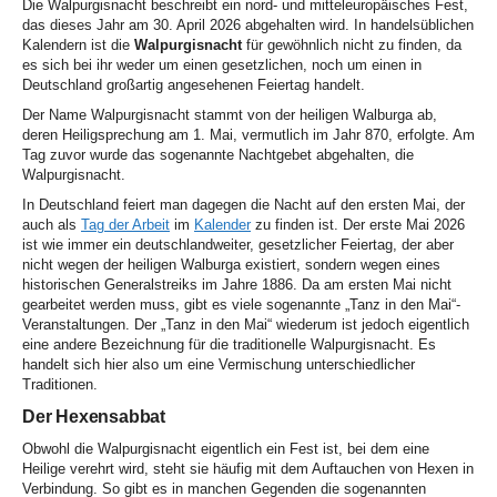
Die Walpurgisnacht beschreibt ein nord- und mitteleuropäisches Fest,
das dieses Jahr am 30. April 2026 abgehalten wird. In handelsüblichen
Kalendern ist die
Walpurgisnacht
für gewöhnlich nicht zu finden, da
es sich bei ihr weder um einen gesetzlichen, noch um einen in
Deutschland großartig angesehenen Feiertag handelt.
Der Name Walpurgisnacht stammt von der heiligen Walburga ab,
deren Heiligsprechung am 1. Mai, vermutlich im Jahr 870, erfolgte. Am
Tag zuvor wurde das sogenannte Nachtgebet abgehalten, die
Walpurgisnacht.
In Deutschland feiert man dagegen die Nacht auf den ersten Mai, der
auch als
Tag der Arbeit
im
Kalender
zu finden ist. Der erste Mai 2026
ist wie immer ein deutschlandweiter, gesetzlicher Feiertag, der aber
nicht wegen der heiligen Walburga existiert, sondern wegen eines
historischen Generalstreiks im Jahre 1886. Da am ersten Mai nicht
gearbeitet werden muss, gibt es viele sogenannte „Tanz in den Mai“-
Veranstaltungen. Der „Tanz in den Mai“ wiederum ist jedoch eigentlich
eine andere Bezeichnung für die traditionelle Walpurgisnacht. Es
handelt sich hier also um eine Vermischung unterschiedlicher
Traditionen.
Der Hexensabbat
Obwohl die Walpurgisnacht eigentlich ein Fest ist, bei dem eine
Heilige verehrt wird, steht sie häufig mit dem Auftauchen von Hexen in
Verbindung. So gibt es in manchen Gegenden die sogenannten