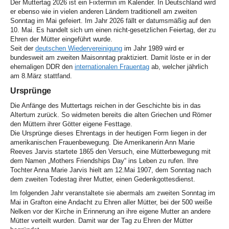
Der Muttertag 2026 ist ein Fixtermin im Kalender. In Deutschland wird
er ebenso wie in vielen anderen Ländern traditionell am zweiten
Sonntag im Mai gefeiert. Im Jahr 2026 fällt er datumsmäßig auf den
10. Mai. Es handelt sich um einen nicht-gesetzlichen Feiertag, der zu
Ehren der Mütter eingeführt wurde.
Seit der
deutschen Wiedervereinigung
im Jahr 1989 wird er
bundesweit am zweiten Maisonntag praktiziert. Damit löste er in der
ehemaligen DDR den
internationalen Frauentag
ab, welcher jährlich
am 8.März stattfand.
Ursprünge
Die Anfänge des Muttertags reichen in der Geschichte bis in das
Altertum zurück. So widmeten bereits die alten Griechen und Römer
den Müttern ihrer Götter eigene Festtage.
Die Ursprünge dieses Ehrentags in der heutigen Form liegen in der
amerikanischen Frauenbewegung. Die Amerikanerin Ann Marie
Reeves Jarvis startete 1865 den Versuch, eine Mütterbewegung mit
dem Namen „Mothers Friendships Day“ ins Leben zu rufen. Ihre
Tochter Anna Marie Jarvis hielt am 12.Mai 1907, dem Sonntag nach
dem zweiten Todestag ihrer Mutter, einen Gedenkgottesdienst.
Im folgenden Jahr veranstaltete sie abermals am zweiten Sonntag im
Mai in Grafton eine Andacht zu Ehren aller Mütter, bei der 500 weiße
Nelken vor der Kirche in Erinnerung an ihre eigene Mutter an andere
Mütter verteilt wurden. Damit war der Tag zu Ehren der Mütter