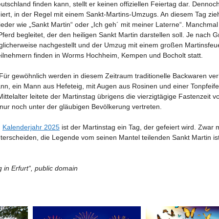
schland finden kann, stellt er keinen offiziellen Feiertag dar. Dennoch
ert, in der Regel mit einem Sankt-Martins-Umzugs. An diesem Tag zie
ieder wie „Sankt Martin“ oder „Ich geh´ mit meiner Laterne“. Manchmal 
rd begleitet, der den heiligen Sankt Martin darstellen soll. Je nach 
licherweise nachgestellt und der Umzug mit einem großen Martinsfeu
eilnehmern finden in Worms Hochheim, Kempen und Bocholt statt.
 Für gewöhnlich werden in diesem Zeitraum traditionelle Backwaren ver
n, ein Mann aus Hefeteig, mit Augen aus Rosinen und einer Tonpfeife
telalter leitete der Martinstag übrigens die vierzigtägige Fastenzeit v
 nur noch unter der gläubigen Bevölkerung vertreten.
m
Kalenderjahr 2025
ist der Martinstag ein Tag, der gefeiert wird. Zwar
terscheiden, die Legende vom seinen Mantel teilenden Sankt Martin ist
 in Erfurt“, public domain