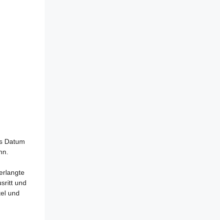
as Datum
nn.
erlangte
sritt und
tel und