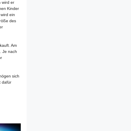
 wird er
hen Kinder
wird ein
Größe des
er
kauft. Am
. Je nach
or
 mögen sich
 dafür