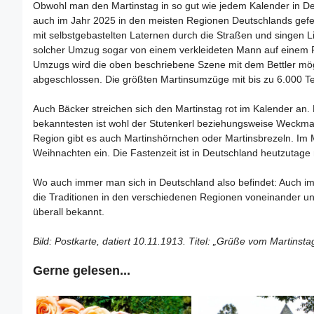
Obwohl man den Martinstag in so gut wie jedem Kalender in Deut
auch im Jahr 2025 in den meisten Regionen Deutschlands gefei
mit selbstgebastelten Laternen durch die Straßen und singen L
solcher Umzug sogar von einem verkleideten Mann auf einem Pfe
Umzugs wird die oben beschriebene Szene mit dem Bettler mög
abgeschlossen. Die größten Martinsumzüge mit bis zu 6.000 T
Auch Bäcker streichen sich den Martinstag rot im Kalender an.
bekanntesten ist wohl der Stutenkerl beziehungsweise Weckman
Region gibt es auch Martinshörnchen oder Martinsbrezeln. Im Mit
Weihnachten ein. Die Fastenzeit ist in Deutschland heutzutage
Wo auch immer man sich in Deutschland also befindet: Auch i
die Traditionen in den verschiedenen Regionen voneinander un
überall bekannt.
Bild: Postkarte, datiert 10.11.1913. Titel: „Grüße vom Martinstag
Gerne gelesen...