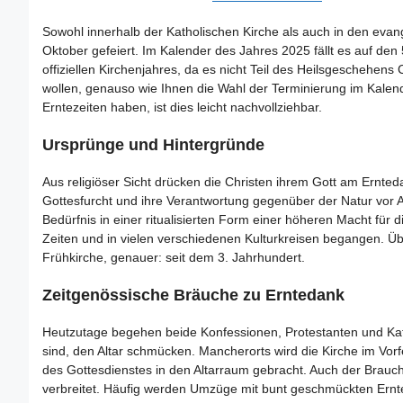
Sowohl innerhalb der Katholischen Kirche als auch in den eva
Oktober gefeiert. Im Kalender des Jahres 2025 fällt es auf den 5
offiziellen Kirchenjahres, da es nicht Teil des Heilsgeschehens C
wollen, genauso wie Ihnen die Wahl der Terminierung im Kalender
Erntezeiten haben, ist dies leicht nachvollziehbar.
Ursprünge und Hintergründe
Aus religiöser Sicht drücken die Christen ihrem Gott am Ernted
Gottesfurcht und ihre Verantwortung gegenüber der Natur vor A
Bedürfnis in einer ritualisierten Form einer höheren Macht für 
Zeiten und in vielen verschiedenen Kulturkreisen begangen. Übe
Frühkirche, genauer: seit dem 3. Jahrhundert.
Zeitgenössische Bräuche zu Erntedank
Heutzutage begehen beide Konfessionen, Protestanten und Katho
sind, den Altar schmücken. Mancherorts wird die Kirche im Vor
des Gottesdienstes in den Altarraum gebracht. Auch der Brauch
verbreitet. Häufig werden Umzüge mit bunt geschmückten Ernte