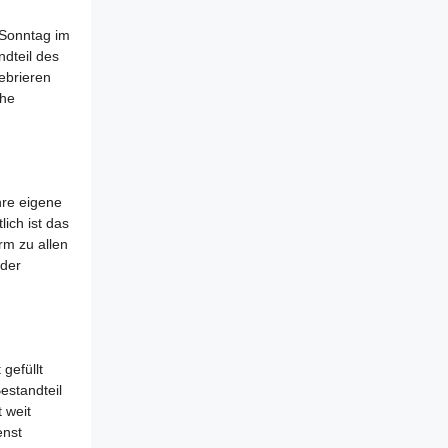
 Sonntag im
ndteil des
lebrieren
che
hre eigene
ich ist das
rm zu allen
 der
gefüllt
estandteil
 weit
enst