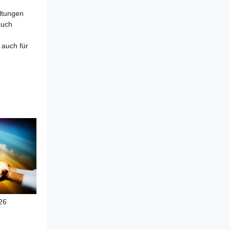
altungen
auch
 auch für
026