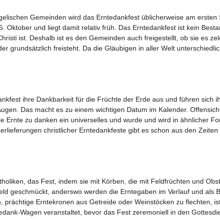
ngelischen Gemeinden wird das Erntedankfest üblicherweise am ersten
. Oktober und liegt damit relativ früh. Das Erntedankfest ist kein Besta
hristi ist. Deshalb ist es den Gemeinden auch freigestellt, ob sie es ze
 grundsätzlich freisteht. Da die Gläubigen in aller Welt unterschiedli
ankfest ihre Dankbarkeit für die Früchte der Erde aus und führen sich i
ugen. Das macht es zu einem wichtigen Datum im Kalender. Offensichtl
die Ernte zu danken ein universelles und wurde und wird in ähnlicher Fo
rlieferungen christlicher Erntedankfeste gibt es schon aus den Zeiten
liken, das Fest, indem sie mit Körben, die mit Feldfrüchten und Obst 
feld geschmückt, anderswo werden die Erntegaben im Verlauf und als B
, prächtige Erntekronen aus Getreide oder Weinstöcken zu flechten, ist
dank-Wagen veranstaltet, bevor das Fest zeremoniell in den Gottesdi