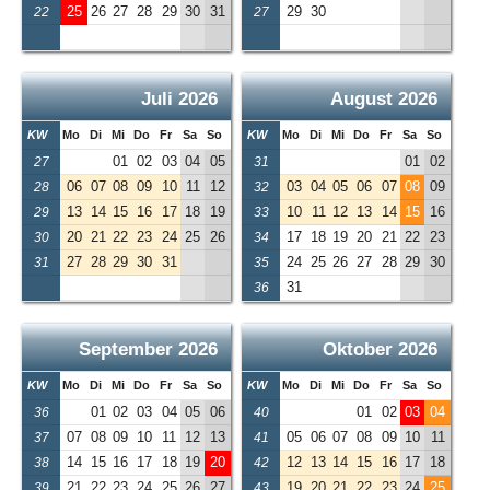
25
26
27
28
29
30
31
29
30
22
27
Juli 2026
August 2026
KW
Mo
Di
Mi
Do
Fr
Sa
So
KW
Mo
Di
Mi
Do
Fr
Sa
So
01
02
03
04
05
01
02
27
31
06
07
08
09
10
11
12
03
04
05
06
07
08
09
28
32
13
14
15
16
17
18
19
10
11
12
13
14
15
16
29
33
20
21
22
23
24
25
26
17
18
19
20
21
22
23
30
34
27
28
29
30
31
24
25
26
27
28
29
30
31
35
31
36
September 2026
Oktober 2026
KW
Mo
Di
Mi
Do
Fr
Sa
So
KW
Mo
Di
Mi
Do
Fr
Sa
So
01
02
03
04
05
06
01
02
03
04
36
40
07
08
09
10
11
12
13
05
06
07
08
09
10
11
37
41
14
15
16
17
18
19
20
12
13
14
15
16
17
18
38
42
21
22
23
24
25
26
27
19
20
21
22
23
24
25
39
43