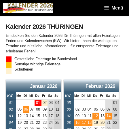
Zum
Inhalt
Menü
springen
Kalender 2026 THÜRINGEN
Entdecken Sie den Kalender 2026 für Thüringen mit allen Feiertagen,
Ferien und Kalenderwochen (KW). Wir bieten Ihnen die wichtigsten
Termine und nützliche Informationen – für entspannte Feiertage und
erholsame Ferien!
Gesetzliche Feiertage im Bundesland
Sonstige wichtige Feiertage
Schulferien
Januar 2026
Februar 2026
KW
Mo
Di
Mi
Do
Fr
Sa
So
KW
Mo
Di
Mi
Do
Fr
Sa
So
01
02
03
04
01
01
05
05
06
07
08
09
10
11
02
03
04
05
06
07
08
02
06
12
13
14
15
16
17
18
09
10
11
12
13
14
15
03
07
19
20
21
22
23
24
25
16
17
18
19
20
21
22
04
08