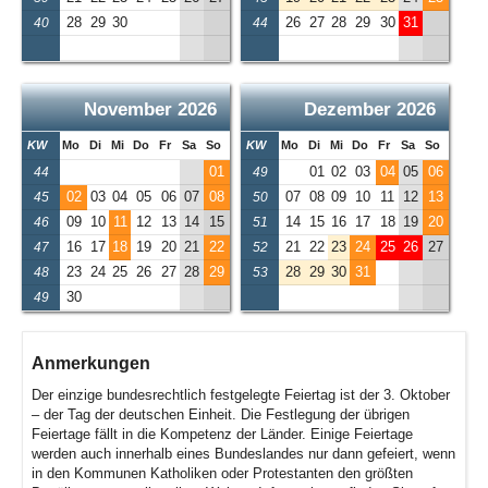
28
29
30
26
27
28
29
30
31
40
44
November 2026
Dezember 2026
KW
Mo
Di
Mi
Do
Fr
Sa
So
KW
Mo
Di
Mi
Do
Fr
Sa
So
01
01
02
03
04
05
06
44
49
02
03
04
05
06
07
08
07
08
09
10
11
12
13
45
50
09
10
11
12
13
14
15
14
15
16
17
18
19
20
46
51
16
17
18
19
20
21
22
21
22
23
24
25
26
27
47
52
23
24
25
26
27
28
29
28
29
30
31
48
53
30
49
Anmerkungen
Der einzige bundesrechtlich festgelegte Feiertag ist der 3. Oktober
– der Tag der deutschen Einheit. Die Festlegung der übrigen
Feiertage fällt in die Kompetenz der Länder. Einige Feiertage
werden auch innerhalb eines Bundeslandes nur dann gefeiert, wenn
in den Kommunen Katholiken oder Protestanten den größten