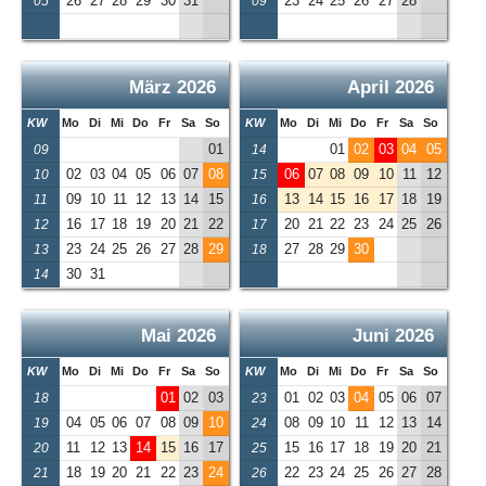
26
27
28
29
30
31
23
24
25
26
27
28
05
09
März 2026
April 2026
KW
Mo
Di
Mi
Do
Fr
Sa
So
KW
Mo
Di
Mi
Do
Fr
Sa
So
01
01
02
03
04
05
09
14
02
03
04
05
06
07
08
06
07
08
09
10
11
12
10
15
09
10
11
12
13
14
15
13
14
15
16
17
18
19
11
16
16
17
18
19
20
21
22
20
21
22
23
24
25
26
12
17
23
24
25
26
27
28
29
27
28
29
30
13
18
30
31
14
Mai 2026
Juni 2026
KW
Mo
Di
Mi
Do
Fr
Sa
So
KW
Mo
Di
Mi
Do
Fr
Sa
So
01
02
03
01
02
03
04
05
06
07
18
23
04
05
06
07
08
09
10
08
09
10
11
12
13
14
19
24
11
12
13
14
15
16
17
15
16
17
18
19
20
21
20
25
18
19
20
21
22
23
24
22
23
24
25
26
27
28
21
26