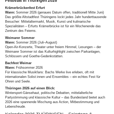
Festivals in Thüringen 2026
Krämerbrückenfest Erfurt
Wann:
Sommer 2026 (genaues Datum offen, traditionell Mitte Juni)
Das größte Altstadtfest Thüringens lockt jedes Jahr hunderttausende
Besucher: Mittelaltermarkt, Musik, Kunst und kulinarische
Spezialitäten – Erfurts Krämerbrücke ist für ein Wochenende das
Zentrum des Feierns.
Weimarer Sommer
Wann:
Sommer 2026 (Juli–August)
Open-Air-Konzerte, Theater unter freiem Himmel, Lesungen – der
Weimarer Sommer ist das Kulturhighlight zwischen Parkanlagen,
Schlössern und Goethe-Gedenkstätten.
Bachfest Weimar
Wann:
Frühsommer 2026
Für klassische Musikfans: Bachs Werke live erleben, oft mit
internationalen Solist:innen und Ensembles – ein echtes Fest für
Ohren und Seele.
Thüringen 2026 auf einen Blick:
Wintersport-Gänsehaut, politische Debatten, mittelalterliche
Partystimmung und klassische Kultur – das Bundesland bietet auch
2026 eine spannende Mischung aus Action, Mitbestimmung und
Lebensfreude.